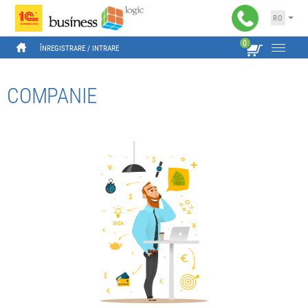
RO
0
ÎNREGISTRARE
 / 
INTRARE
COMPANIE