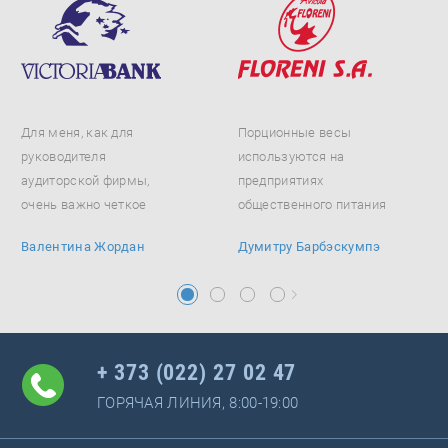
Для меня, как для
Порционные весы
руководителя
используются на
аудиторской фирмы,
предприятиях
очень важно четкое
общественного питания
соответствие
и торговли. Модель
Валентина Жордан
Думитру Барбэскумпэ
программного...
оснащена...
+ 373 (022) 27 02 47
ГОРЯЧАЯ ЛИНИЯ, 8:00-19:00