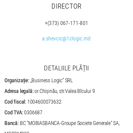
DIRECTOR
+(373) 067-171-801
a.shevcic@1clogic.md
DETALIILE PLĂȚII
Organizație:
„Business Logic” SRL
Adresa legală:
or.Chișinău, str.Valea Bîcului 9
Cod fiscal:
1004600073632
Cod TVA:
0306687
Bancă:
BC "MOBIASBANCA-Groupe Societe Generale" SA,