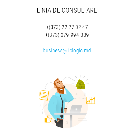
LINIA DE CONSULTARE
+(373) 22 27 02 47
+(373) 079-994-339
business@1clogic.md