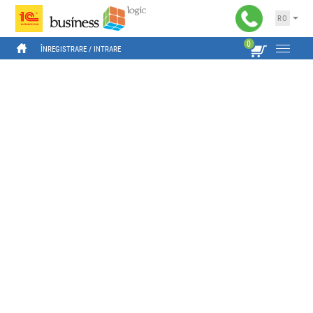
RO
0
ÎNREGISTRARE
 / 
INTRARE