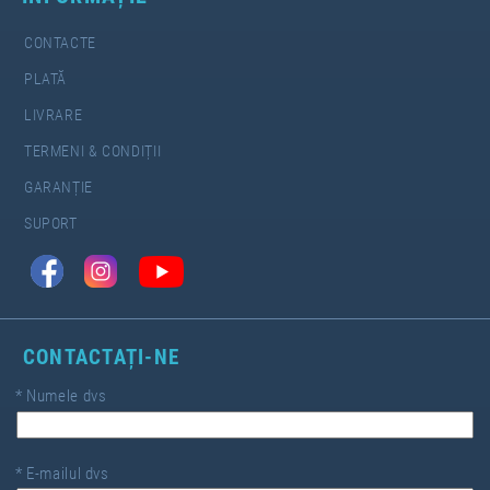
CONTACTE
PLATĂ
LIVRARE
TERMENI & CONDIȚII
GARANȚIE
SUPORT
CONTACTAȚI-NE
*
Numele dvs
*
E-mailul dvs