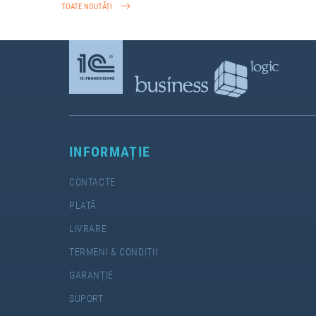
TOATE NOUTĂȚI
INFORMAȚIE
CONTACTE
PLATĂ
LIVRARE
TERMENI & CONDIȚII
GARANȚIE
SUPORT