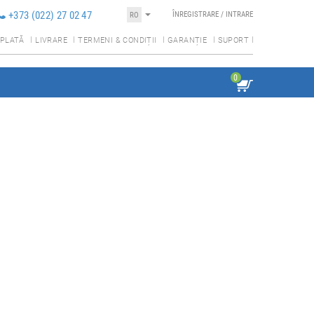
+373 (022) 27 02 47
RO
ÎNREGISTRARE
 / 
INTRARE
PLATĂ
LIVRARE
TERMENI & CONDIȚII
GARANȚIE
SUPORT
0