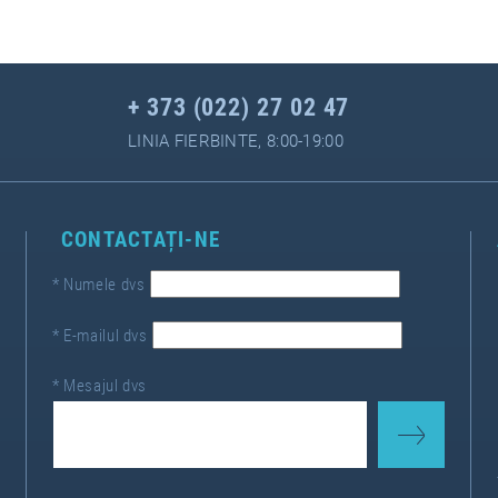
+ 373 (022) 27 02 47
LINIA FIERBINTE, 8:00-19:00
CONTACTAȚI-NE
*
Numele dvs
*
E-mailul dvs
*
Mesajul dvs