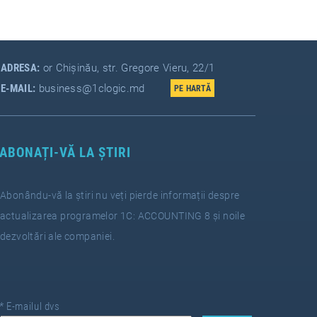
ADRESA:
or Chișinău, str. Gregore Vieru, 22/1
E-MAIL:
business@1clogic.md
ABONAȚI-VĂ LA ȘTIRI
Abonându-vă la știri nu veți pierde informații despre
actualizarea programelor 1C: ACCOUNTING 8 și noile
dezvoltări ale companiei.
*
E-mailul dvs