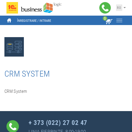
RO
0
ÎNREGISTRARE
 / 
INTRARE
CRM SYSTEM
CRM System
+ 373 (022) 27 02 47
LINIA FIERBINTE, 8:00-19:00