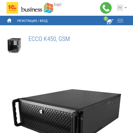
РУ
0
РЕГИСТРАЦИЯ
 / 
ВХОД
ECCO K450, GSM