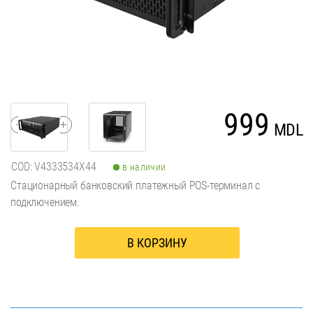
999
1
MDL
COD: V4333534X44
в наличии
Стационарный банковский платежный POS-терминал c
подключением.